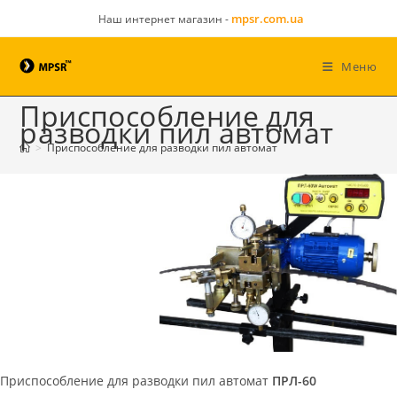
mpsr.com.ua
Наш интернет магазин -
Меню
Приспособление для
разводки пил автомат
>
Приспособление для разводки пил автомат
Приспособление для разводки пил автомат
ПРЛ-60