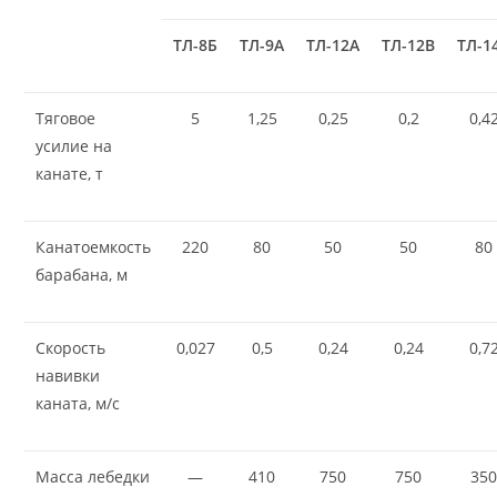
ТЛ-8Б
ТЛ-9А
ТЛ-12А
ТЛ-12В
ТЛ-1
Тяговое
5
1,25
0,25
0,2
0,4
усилие на
канате, т
Канатоемкость
220
80
50
50
80
барабана, м
Скорость
0,027
0,5
0,24
0,24
0,7
навивки
каната, м/с
Масса лебедки
—
410
750
750
35