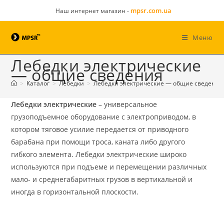
mpsr.com.ua
Наш интернет магазин -
Меню
Лебедки электрические
— общие сведения
>
Каталог
>
Лебедки
>
Лебедки электрические — общие сведения
Лебедки электрические
– универсальное
грузоподъемное оборудование с электроприводом, в
котором тяговое усилие передается от приводного
барабана при помощи троса, каната либо другого
гибкого элемента. Лебедки электрические широко
используются при подъеме и перемещении различных
мало- и среднегабаритных грузов в вертикальной и
иногда в горизонтальной плоскости.