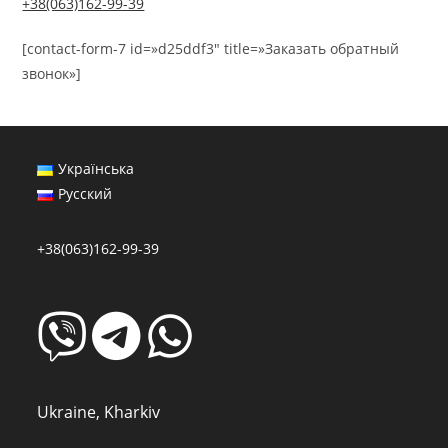
+38(063)162-99-39
[contact-form-7 id=»d25ddf3″ title=»Заказать обратный
звонок»]
Українська
Русский
+38(063)162-99-39
Ukraine, Kharkiv