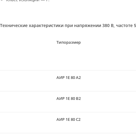
Технические характеристики при напряжении 380 В, частоте 5
Типоразмер
АИР 1Е 80 A2
АИР 1Е 80 B2
АИР 1Е 80 С2