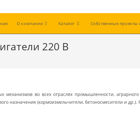
вная
О компании
Каталог
Собственные проекты 
игатели 220 В
х механизмов во всех отраслях промышленности, аграрного 
вого назначения (кормоизмельчители, бетоносмесители и др.). 