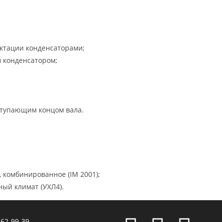
ектации конденсаторами;
м конденсатором;
тупающим концом вала.
,
комбинированное (IM 2001);
ный климат (УХЛ4).
162-99-39