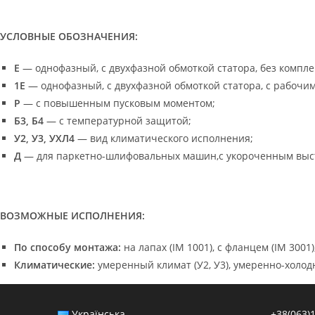
УСЛОВНЫЕ ОБОЗНАЧЕНИЯ:
Е
— однофазный, с двухфазной обмоткой статора, без компл
1Е
— однофазный, с двухфазной обмоткой статора, с рабочи
Р
— с повышенным пусковым моментом;
Б3, Б4
— с температурной защитой;
У2, У3, УХЛ4
— вид климатического исполнения;
Д
— для паркетно-шлифовальных машин,с укороченным выс
ВОЗМОЖНЫЕ ИСПОЛНЕНИЯ:
По способу монтажа:
на лапах (IM 1001),
с фланцем (IM 3001)
Климатические:
умеренный климат (У2, У3), умеренно-холод
Українська
+38(063)